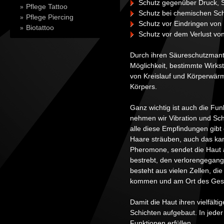
Schutz gegenüber Druck, 
Pflege Tattoo
Schutz bei chemischen Sc
Pflege Piercing
Schutz vor Eindringen von
Biotattoo
Schutz vor dem Verlust v
Durch ihren Säureschutzmante
Möglichkeit, bestimmte Wirkst
von Kreislauf und Körperwärm
Körpers.
Ganz wichtig ist auch die Fu
nehmen wir Vibration und Sc
alle diese Empfindungen gibt
Haare sträuben, auch das kann
Pheromone, sendet die Haut a
bestrebt, den verlorengegang
besteht aus vielen Zellen, die
kommen und am Ort des Ges
Damit die Haut ihren vielfält
Schichten aufgebaut. In jeder
Funktionen erfüllen.